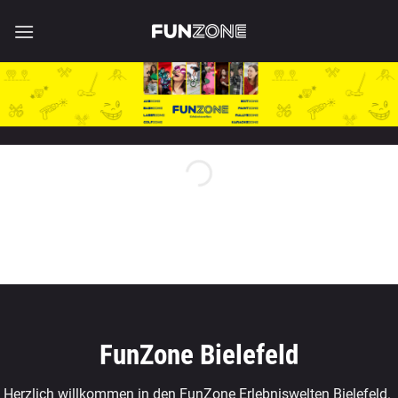
Zum
Inhalt
springen
FunZone Bielefeld
Herzlich willkommen in den FunZone Erlebniswelten Bielefeld.