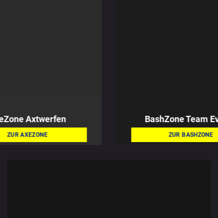
eZone
Axtwerfen
BashZone
Team E
ZUR AXEZONE
ZUR BASHZONE