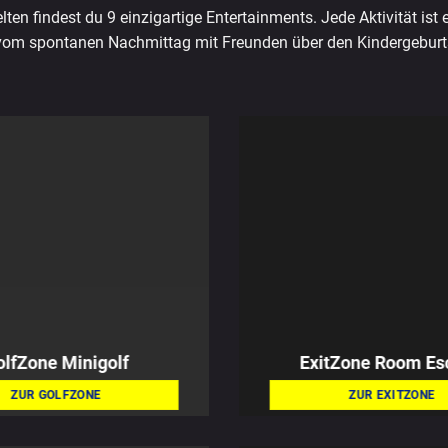
n findest du 9 einzigartige Entertainments. Jede Aktivität ist e
 vom spontanen Nachmittag mit Freunden über den Kindergeburt
olfZone
Minigolf
ExitZone
Room Es
ZUR GOLFZONE
ZUR EXITZONE