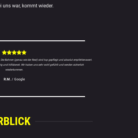
i uns war, kommt wieder.
 Die Bahnen (genau wie der Rest) sind top gepflegt und absolut empfehlenswert.
tig und hilfsbereit. Wir haben uns sehr wohl gefühlt und werden sicherlich
wiederkommen.
R.M.
/
Google
RBLICK