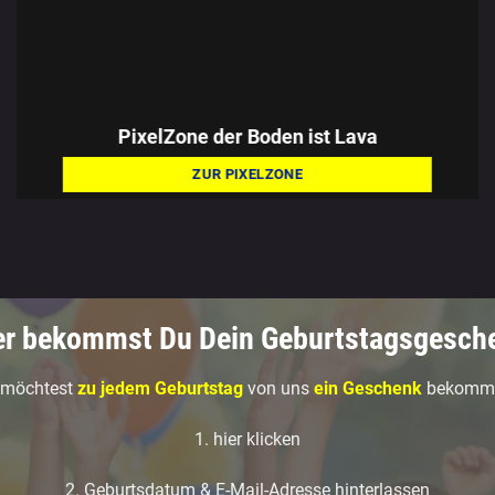
PixelZone d
er Boden ist Lava
ZUR PIXELZONE
er bekommst Du Dein Geburtstagsgesch
 möchtest
zu jedem Geburtstag
von uns
ein Geschenk
bekomm
1. hier klicken
2. Geburtsdatum & E-Mail-Adresse hinterlassen