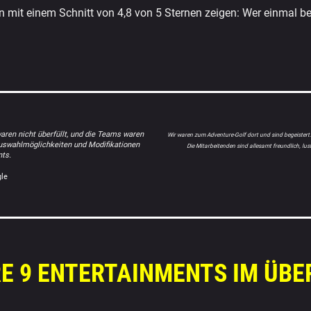
 mit einem Schnitt von 4,8 von 5 Sternen zeigen: Wer einmal be
aren nicht überfüllt, und die Teams waren
Wir waren zum Adventure-Golf dort und sind begeistert.
Auswahlmöglichkeiten und Modifikationen
Die Mitarbeitenden sind allesamt freundlich, lus
ts.
le
E 9 ENTERTAINMENTS IM ÜBE