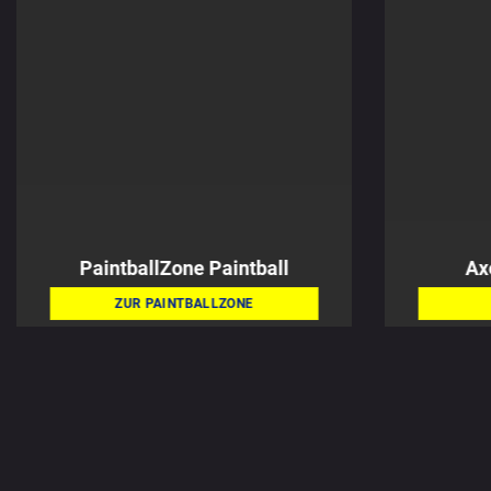
PaintballZone
Paintball
Ax
ZUR PAINTBALLZONE