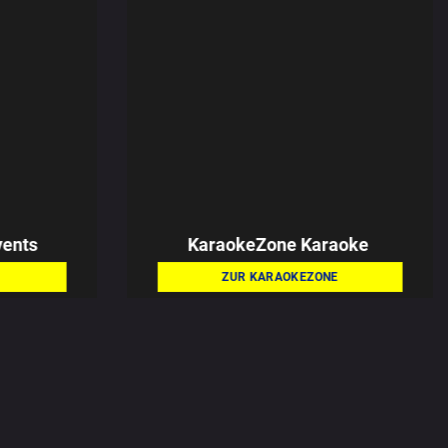
vents
KaraokeZone
Karaoke
ZUR KARAOKEZONE