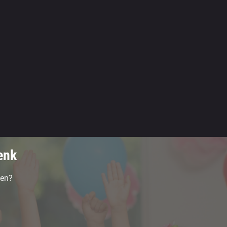
enk
en?