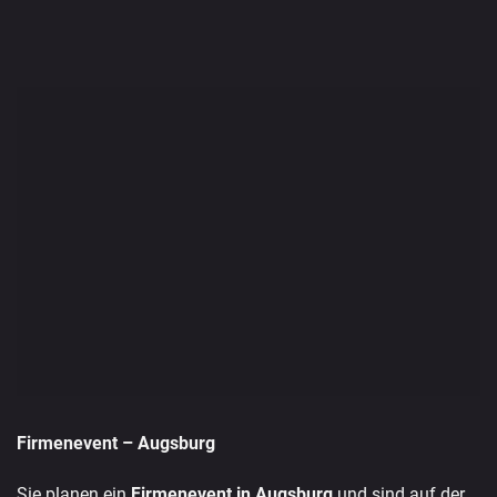
Firmenevent – Augsburg
Sie planen ein
Firmenevent in Augsburg
und sind auf der